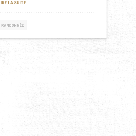
LE TONGKAT ALI : UN ALLIÉ INSOUPÇONNÉ POUR LES R
LIRE LA SUITE
RANDONNÉE