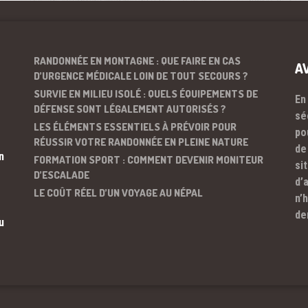
RANDONNÉE EN MONTAGNE : QUE FAIRE EN CAS
A
D’URGENCE MÉDICALE LOIN DE TOUT SECOURS ?
SURVIE EN MILIEU ISOLÉ : QUELS ÉQUIPEMENTS DE
En
DÉFENSE SONT LÉGALEMENT AUTORISÉS ?
sé
LES ÉLÉMENTS ESSENTIELS À PRÉVOIR POUR
po
RÉUSSIR VOTRE RANDONNÉE EN PLEINE NATURE
de
n
FORMATION SPORT : COMMENT DEVENIR MONITEUR
si
D’ESCALADE
d’
LE COÛT RÉEL D’UN VOYAGE AU NÉPAL
n’
de
u