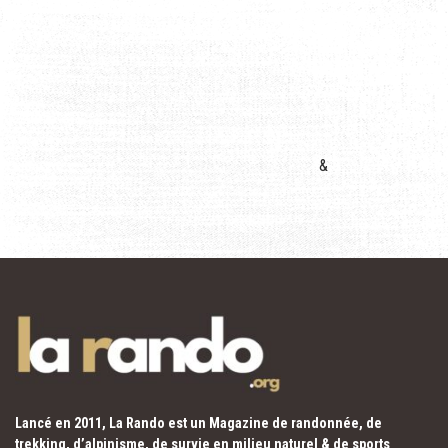
&
Lancé en 2011, La Rando est un Magazine de randonnée, de
trekking, d’alpinisme, de survie en milieu naturel & de sports