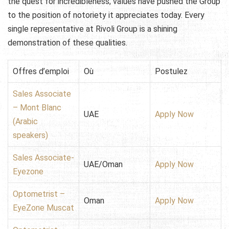
the quest for incredibleness; values have pushed the Group
to the position of notoriety it appreciates today. Every
single representative at Rivoli Group is a shining
demonstration of these qualities.
Offres d’emploi
Où
Postulez
Sales Associate
– Mont Blanc
UAE
Apply Now
(Arabic
speakers)
Sales Associate-
UAE/Oman
Apply Now
Eyezone
Optometrist –
Oman
Apply Now
EyeZone Muscat