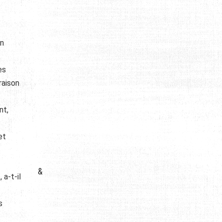
on
es
raison
nt,
et
&
 a-t-il
s