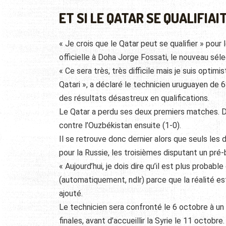
ET SI LE QATAR SE QUALIFIAI
« Je crois que le Qatar peut se qualifier » pou
officielle à Doha Jorge Fossati, le nouveau sél
« Ce sera très, très difficile mais je suis optim
Qatari », a déclaré le technicien uruguayen de
des résultats désastreux en qualifications.
Le Qatar a perdu ses deux premiers matches. D’a
contre l’Ouzbékistan ensuite (1-0).
Il se retrouve donc dernier alors que seuls les
pour la Russie, les troisièmes disputant un pré-
« Aujourd’hui, je dois dire qu’il est plus probabl
(automatiquement, ndlr) parce que la réalité est
ajouté.
Le technicien sera confronté le 6 octobre à un
finales, avant d’accueillir la Syrie le 11 octobre.