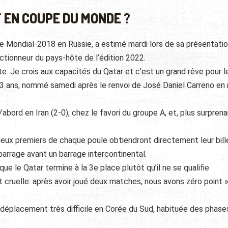
T EN COUPE DU MONDE ?
r le Mondial-2018 en Russie, a estimé mardi lors de sa présentati
ectionneur du pays-hôte de l’édition 2022.
iste. Je crois aux capacités du Qatar et c’est un grand rêve pour l
 63 ans, nommé samedi après le renvoi de José Daniel Carreno en 
bord en Iran (2-0), chez le favori du groupe A, et, plus surprena
 deux premiers de chaque poule obtiendront directement leur bill
barrage avant un barrage intercontinental.
e que le Qatar termine à la 3e place plutôt qu’il ne se qualifie
 cruelle: après avoir joué deux matches, nous avons zéro point »,
 déplacement très difficile en Corée du Sud, habituée des phase