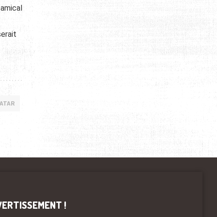
 amical
erait
QATAR
VERTISSEMENT !