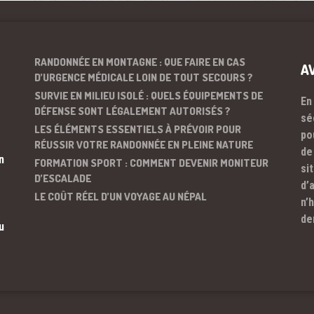
RANDONNÉE EN MONTAGNE : QUE FAIRE EN CAS
A
D’URGENCE MÉDICALE LOIN DE TOUT SECOURS ?
SURVIE EN MILIEU ISOLÉ : QUELS ÉQUIPEMENTS DE
En
DÉFENSE SONT LÉGALEMENT AUTORISÉS ?
sé
LES ÉLÉMENTS ESSENTIELS À PRÉVOIR POUR
po
RÉUSSIR VOTRE RANDONNÉE EN PLEINE NATURE
de
n
FORMATION SPORT : COMMENT DEVENIR MONITEUR
si
D’ESCALADE
d’
LE COÛT RÉEL D’UN VOYAGE AU NÉPAL
n’
de
u