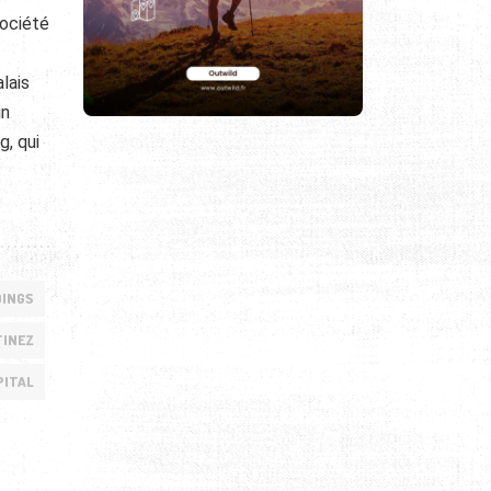
Société
lais
in
g, qui
DINGS
TINEZ
ITAL