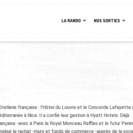
LA RANDO
NOS SORTIES
’hôtellerie française : l’Hôtel du Louvre et le Concorde Lafayette 
éditerranée à Nice. Il a confié leur gestion à Hyatt Hotels. Déjà
rançaise -avec à Paris le Royal Monceau Raffles et le futur Peni
a finalisé le rachat -murs et fonds de commerce -auprès de la soc