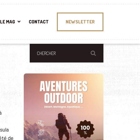
LE MAG
CONTACT
NEWSLETTER
à
nsula
iété de