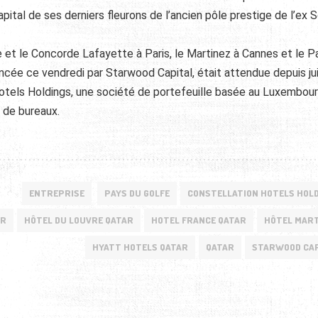
ital de ses derniers fleurons de l’ancien pôle prestige de l’ex 
e et le Concorde Lafayette à Paris, le Martinez à Cannes et le Pa
ncée ce vendredi par Starwood Capital, était attendue depuis ju
n Hotels Holdings, une société de portefeuille basée au Luxembour
 de bureaux.
ENTREPRISE
PAYS DU GOLFE
CONSTELLATION HOTELS HOL
AR
HÔTEL DU LOUVRE QATAR
HOTEL FRANCE QATAR
HÔTEL MAR
HYATT HOTELS QATAR
QATAR
STARWOOD CAP