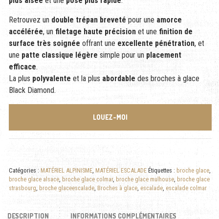
plus aisée
et une
pose plus rapide
.
Retrouvez un
double trépan breveté
pour une
amorce
accélérée
, un
filetage haute précision
et une
finition de
surface très soignée
offrant une
excellente pénétration
, et
une
patte classique légère
simple pour un
placement
efficace
.
La plus
polyvalente
et la plus
abordable
des broches à glace
Black Diamond.
LOUEZ-MOI
Catégories :
MATÉRIEL ALPINISME
,
MATÉRIEL ESCALADE
Étiquettes :
broche glace
,
broche glace alsace
,
broche glace colmar
,
broche glace mulhouse
,
broche glace
strasbourg
,
broche glaceescalade
,
Broches à glace
,
escalade
,
escalade colmar
DESCRIPTION
INFORMATIONS COMPLÉMENTAIRES