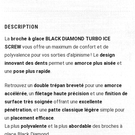
DESCRIPTION
La
broche à glace BLACK DIAMOND TURBO ICE
SCREW
vous offre un maximum de confort et de
polyvalence pour vos sorties d’alpinisme ! Le
design
innovant des dents
permet une
amorce plus aisée
et
une
pose plus rapide
.
Retrouvez un
double trépan breveté
pour une
amorce
accélérée
, un
filetage haute précision
et une
finition de
surface très soignée
offrant une
excellente
pénétration
, et une
patte classique légère
simple pour
un
placement efficace
.
La plus
polyvalente
et la plus
abordable
des broches à
glace Black Diamond.