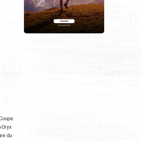
 Coupe
 «Oryx
ure du