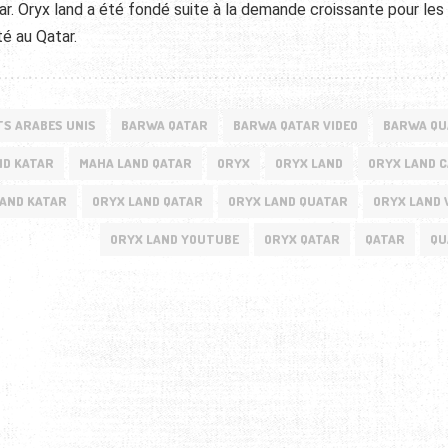
ar. Oryx land a été fondé suite à la demande croissante pour les
é au Qatar.
TS ARABES UNIS
BARWA QATAR
BARWA QATAR VIDEO
BARWA QU
ND KATAR
MAHA LAND QATAR
ORYX
ORYX LAND
ORYX LAND 
LAND KATAR
ORYX LAND QATAR
ORYX LAND QUATAR
ORYX LAND 
ORYX LAND YOUTUBE
ORYX QATAR
QATAR
QU