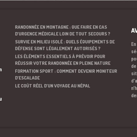
RANDONNÉE EN MONTAGNE : QUE FAIRE EN CAS
A
D’URGENCE MÉDICALE LOIN DE TOUT SECOURS ?
SURVIE EN MILIEU ISOLÉ : QUELS ÉQUIPEMENTS DE
En
DÉFENSE SONT LÉGALEMENT AUTORISÉS ?
sé
LES ÉLÉMENTS ESSENTIELS À PRÉVOIR POUR
po
RÉUSSIR VOTRE RANDONNÉE EN PLEINE NATURE
de
n
FORMATION SPORT : COMMENT DEVENIR MONITEUR
si
D’ESCALADE
d’
LE COÛT RÉEL D’UN VOYAGE AU NÉPAL
n’
de
u