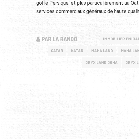
golfe Persique, et plus particulièrement au Qat
services commerciaux généraux de haute qualit
PAR LA RANDO
IMMOBILIER EMIRA
CATAR
KATAR
MAHA LAND
MAHA LA
ORYX LAND DOHA
ORYX 