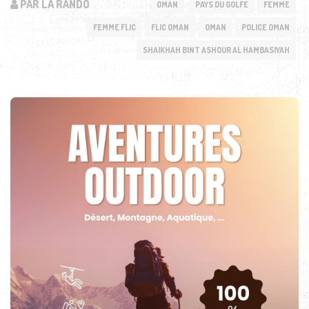
PAR LA RANDO
OMAN
PAYS DU GOLFE
FEMME
FEMME FLIC
FLIC OMAN
OMAN
POLICE OMAN
SHAIKHAH BINT ASHOUR AL HAMBASIYAH