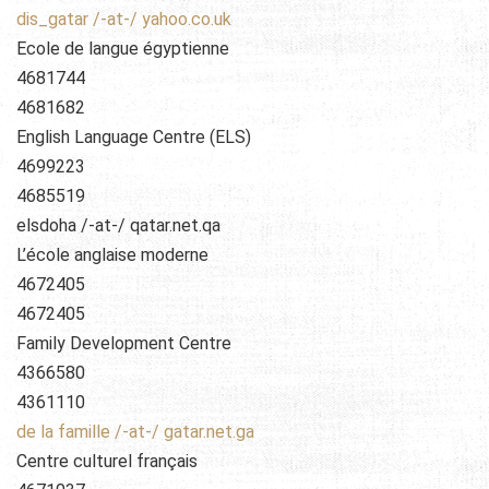
dis_gatar /-at-/ yahoo.co.uk
Ecole de langue égyptienne
4681744
4681682
English Language Centre (ELS)
4699223
4685519
elsdoha /-at-/ qatar.net.qa
L’école anglaise moderne
4672405
4672405
Family Development Centre
4366580
4361110
de la famille /-at-/ gatar.net.ga
Centre culturel français