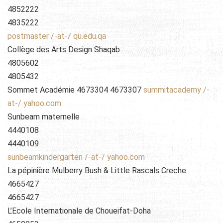
4852222
4835222
postmaster /-at-/ qu.edu.qa
Collège des Arts Design Shaqab
4805602
4805432
Sommet Académie 4673304 4673307
summitacademy /-
at-/ yahoo.com
Sunbeam maternelle
4440108
4440109
sunbeamkindergarten /-at-/ yahoo.com
La pépinière Mulberry Bush & Little Rascals Creche
4665427
4665427
L’Ecole Internationale de Choueifat-Doha