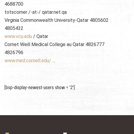
4688700
totscorner /-at-/ qatar.net.qa
Virginia Commonwealth University-Qatar 4805602
4805432
www.vcu.edu
/ Qatar
Cornet Weill Medical College au Qatar 4826777
4826796
www.med.cornell.edu/
…
[bsp-display-newest-users show = '2']