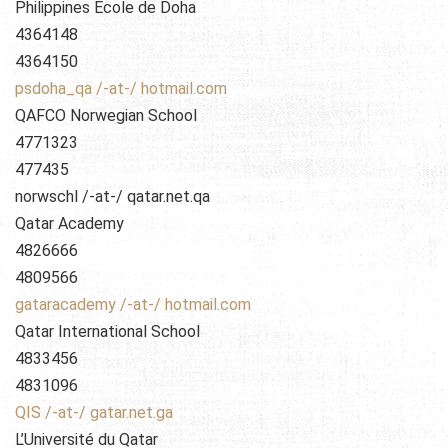
Philippines École de Doha
4364148
4364150
psdoha_qa /-at-/ hotmail.com
QAFCO Norwegian School
4771323
477435
norwschl /-at-/ qatar.net.qa
Qatar Academy
4826666
4809566
gataracademy /-at-/ hotmail.com
Qatar International School
4833456
4831096
QIS /-at-/ gatar.net.ga
L’Université du Qatar