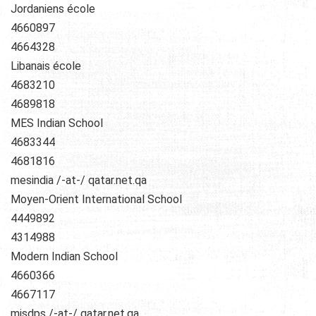
Jordaniens école
4660897
4664328
Libanais école
4683210
4689818
MES Indian School
4683344
4681816
mesindia /-at-/ qatar.net.qa
Moyen-Orient International School
4449892
4314988
Modern Indian School
4660366
4667117
misdps /-at-/ qatar.net.qa