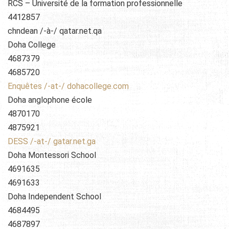
RCS – Université de la formation professionnelle
4412857
chndean /-à-/ qatar.net.qa
Doha College
4687379
4685720
Enquêtes /-at-/ dohacollege.com
Doha anglophone école
4870170
4875921
DESS /-at-/ gatar.net.ga
Doha Montessori School
4691635
4691633
Doha Independent School
4684495
4687897