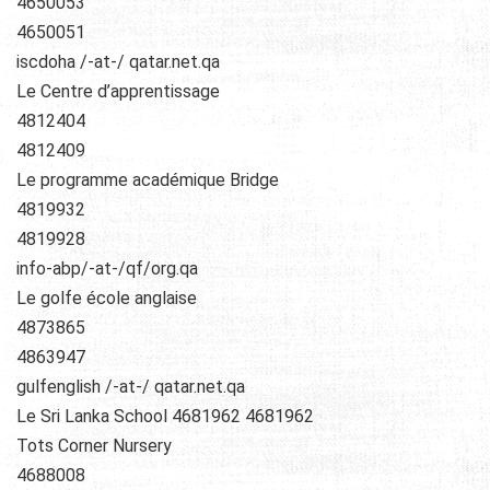
4650053
4650051
iscdoha /-at-/ qatar.net.qa
Le Centre d’apprentissage
4812404
4812409
Le programme académique Bridge
4819932
4819928
info-abp/-at-/qf/org.qa
Le golfe école anglaise
4873865
4863947
gulfenglish /-at-/ qatar.net.qa
Le Sri Lanka School 4681962 4681962
Tots Corner Nursery
4688008