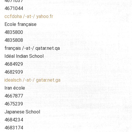
4671037
4671044
ccfdoha /-at-/ yahoo.fr
Ecole française
4835800
4835808
français /-at-/ qatar.net.qa
Idéal Indian School
4684929
4682939
idealsch /-at-/ gatar.net.ga
Iran école
4667877
4675239
Japanese School
4684234
4683174