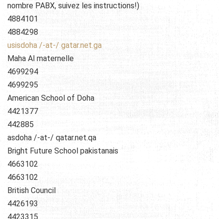
nombre PABX, suivez les instructions!)
4884101
4884298
usisdoha /-at-/ gatar.net.ga
Maha Al maternelle
4699294
4699295
American School of Doha
4421377
442885
asdoha /-at-/ qatar.net.qa
Bright Future School pakistanais
4663102
4663102
British Council
4426193
4423315