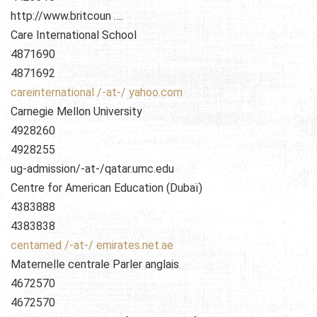
http://www.britcoun ….
Care International School
4871690
4871692
careinternational /-at-/ yahoo.com
Carnegie Mellon University
4928260
4928255
ug-admission/-at-/qatar.umc.edu
Centre for American Education (Dubaï)
4383888
4383838
centamed /-at-/ emirates.net.ae
Maternelle centrale Parler anglais
4672570
4672570