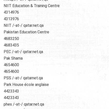
NIIT Education & Training Centre
4314976
4313976
NIIT /-at-/ qatar.net.qa
Pakistan Education Centre
4683250
4683435
PEC /-at-/ qatar.net.qa
Pak Shama
4654600
4654600
PSS /-at-/ qatarnet.qa
Park House école anglaise
4423343
4423343
phes /-at-/ qatar.net.qa