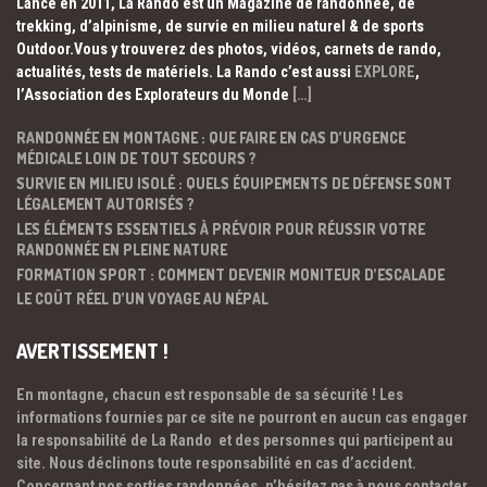
Lancé en 2011, La Rando est un Magazine de randonnée, de
trekking, d’alpinisme, de survie en milieu naturel & de sports
Outdoor.Vous y trouverez des photos, vidéos, carnets de rando,
actualités, tests de matériels. La Rando c’est aussi
EXPLORE
,
l’Association des Explorateurs du Monde
[…]
RANDONNÉE EN MONTAGNE : QUE FAIRE EN CAS D’URGENCE
MÉDICALE LOIN DE TOUT SECOURS ?
SURVIE EN MILIEU ISOLÉ : QUELS ÉQUIPEMENTS DE DÉFENSE SONT
LÉGALEMENT AUTORISÉS ?
LES ÉLÉMENTS ESSENTIELS À PRÉVOIR POUR RÉUSSIR VOTRE
RANDONNÉE EN PLEINE NATURE
FORMATION SPORT : COMMENT DEVENIR MONITEUR D’ESCALADE
LE COÛT RÉEL D’UN VOYAGE AU NÉPAL
AVERTISSEMENT !
En montagne, chacun est responsable de sa sécurité ! Les
informations fournies par ce site ne pourront en aucun cas engager
la responsabilité de La Rando et des personnes qui participent au
site. Nous déclinons toute responsabilité en cas d’accident.
Concernant nos sorties randonnées, n’hésitez pas à nous contacter