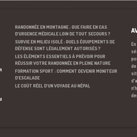
RANDONNÉE EN MONTAGNE : QUE FAIRE EN CAS
A
D’URGENCE MÉDICALE LOIN DE TOUT SECOURS ?
SURVIE EN MILIEU ISOLÉ : QUELS ÉQUIPEMENTS DE
En
DÉFENSE SONT LÉGALEMENT AUTORISÉS ?
sé
LES ÉLÉMENTS ESSENTIELS À PRÉVOIR POUR
po
RÉUSSIR VOTRE RANDONNÉE EN PLEINE NATURE
de
n
FORMATION SPORT : COMMENT DEVENIR MONITEUR
si
D’ESCALADE
d’
LE COÛT RÉEL D’UN VOYAGE AU NÉPAL
n’
de
u