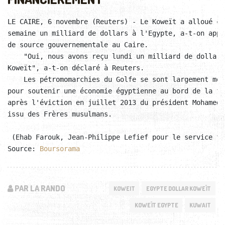
LE CAIRE, 6 novembre (Reuters) - Le Koweït a alloué cet
semaine un milliard de dollars à l'Egypte, a-t-on appr
de source gouvernementale au Caire.  

    "Oui, nous avons reçu lundi un milliard de dollars 
Koweït", a-t-on déclaré à Reuters.  

    Les pétromomarchies du Golfe se sont largement mob
pour soutenir une économie égyptienne au bord de la fai
après l'éviction en juillet 2013 du président Mohamed M
issu des Frères musulmans.  

 (Ehab Farouk, Jean-Philippe Lefief pour le service fr
Source: 
Boursorama
PAR LA RANDO
KOWEIT
EGYPTE DOLLAR KOWEÏT
KOWEÏT EGYPTE
KUWAIT