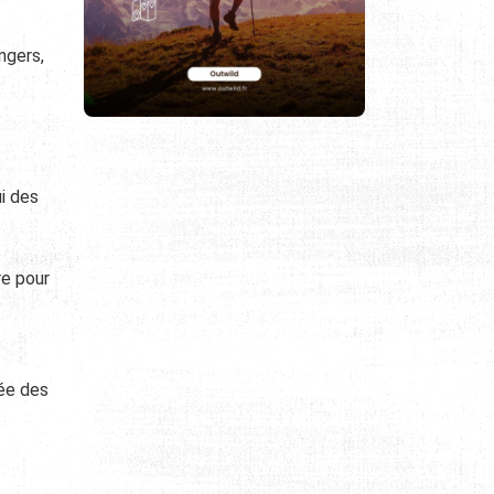
ngers,
i des
re pour
née des