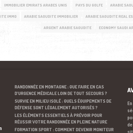
IMMOBILIER EMIRATS ARABES UNIS
PAYS DU GOLFE
ARABIE SAO
ITE IMMO
ARABIE SAOUDITE IMMOBILIER
ARABIE SAOUDITE REAL E
ARGENT ARABIE SAOUDITE
ECONOMY SAUDI A
RANDONNÉE EN MONTAGNE : QUE FAIRE EN CAS
A
D’URGENCE MÉDICALE LOIN DE TOUT SECOURS ?
SURVIE EN MILIEU ISOLÉ : QUELS ÉQUIPEMENTS DE
En
DÉFENSE SONT LÉGALEMENT AUTORISÉS ?
sé
LES ÉLÉMENTS ESSENTIELS À PRÉVOIR POUR
po
RÉUSSIR VOTRE RANDONNÉE EN PLEINE NATURE
de
n
FORMATION SPORT : COMMENT DEVENIR MONITEUR
si