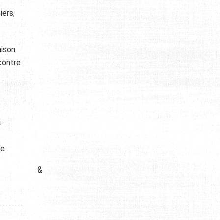
iers,
aison
 contre
a
me
&