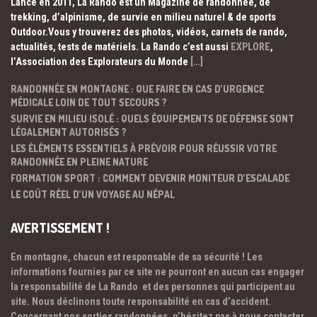
Lancé en 2011, La Rando est un Magazine de randonnée, de
trekking, d’alpinisme, de survie en milieu naturel & de sports
Outdoor.Vous y trouverez des photos, vidéos, carnets de rando,
actualités, tests de matériels. La Rando c’est aussi
EXPLORE
,
l’Association des Explorateurs du Monde
[…]
RANDONNÉE EN MONTAGNE : QUE FAIRE EN CAS D’URGENCE
MÉDICALE LOIN DE TOUT SECOURS ?
SURVIE EN MILIEU ISOLÉ : QUELS ÉQUIPEMENTS DE DÉFENSE SONT
LÉGALEMENT AUTORISÉS ?
LES ÉLÉMENTS ESSENTIELS À PRÉVOIR POUR RÉUSSIR VOTRE
RANDONNÉE EN PLEINE NATURE
FORMATION SPORT : COMMENT DEVENIR MONITEUR D’ESCALADE
LE COÛT RÉEL D’UN VOYAGE AU NÉPAL
AVERTISSEMENT !
En montagne, chacun est responsable de sa sécurité ! Les
informations fournies par ce site ne pourront en aucun cas engager
la responsabilité de La Rando et des personnes qui participent au
site. Nous déclinons toute responsabilité en cas d’accident.
Concernant nos sorties randonnées, n’hésitez pas à nous contacter