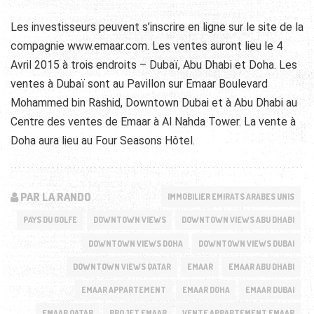
Les investisseurs peuvent s’inscrire en ligne sur le site de la
compagnie www.emaar.com.
Les ventes auront lieu le 4
Avril 2015 à trois endroits – Dubaï, Abu Dhabi et Doha.
Les
ventes à Dubaï sont au Pavillon sur Emaar Boulevard
Mohammed bin Rashid, Downtown Dubai et à Abu Dhabi au
Centre des ventes de Emaar à Al Nahda Tower.
La vente à
Doha aura lieu au Four Seasons Hôtel.
PAR LA RANDO
IMMOBILIER EMIRATS ARABES UNIS
PAYS DU GOLFE
DOWNTOWN VIEWS
DOWNTOWN VIEWS ABU DHABI
DOWNTOWN VIEWS DOHA
DOWNTOWN VIEWS DUBAI
DOWNTOWN VIEWS QATAR
EMAAR
EMAAR ABU DHABI
EMAAR APPARTEMENT
EMAAR DOHA
EMAAR DUBAI
EMAAR QATAR
PROJET EMAAR
VENTE APPARTEMENT EMAAR