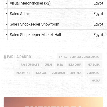
•
Visual Merchandiser (x2)
Egypt
•
Sales Admin
Egypt
•
Sales Shopkeeper Showroom
Egypt
•
Sales Shopkeeper Market Hall
Egypt
PAR LA RANDO
EMPLOI : DUBAI, ABU DHABI, QATAR
PAYS DU GOLFE
DUBAI
IKEA
IKEA DOHA
IKEA DUBAI
IKEA QATAR
IKEA UAE
JOB DUBAI
JOB IKEA
JOB QATAR
QATAR