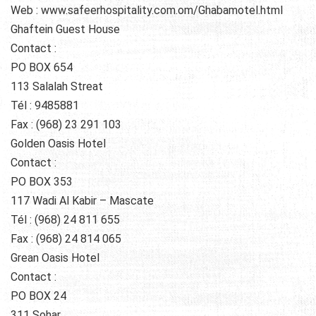
Web : www.safeerhospitality.com.om/Ghabamotel.html
Ghaftein Guest House
Contact :
PO BOX 654
113 Salalah Streat
Tél : 9485881
Fax : (968) 23 291 103
Golden Oasis Hotel
Contact :
PO BOX 353
117 Wadi Al Kabir – Mascate
Tél : (968) 24 811 655
Fax : (968) 24 814 065
Grean Oasis Hotel
Contact :
PO BOX 24
311 Sohar