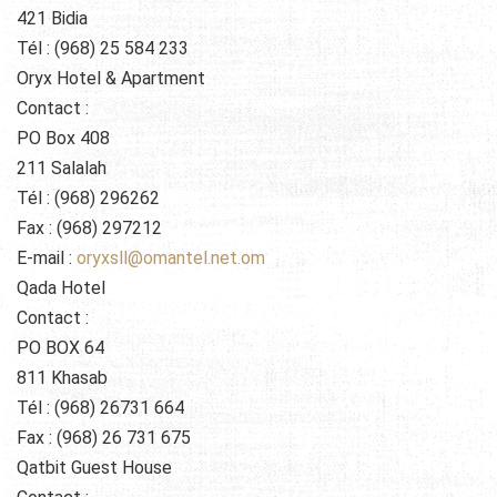
421 Bidia
Tél : (968) 25 584 233
Oryx Hotel & Apartment
Contact :
PO Box 408
211 Salalah
Tél : (968) 296262
Fax : (968) 297212
E-mail :
oryxsll@omantel.net.om
Qada Hotel
Contact :
PO BOX 64
811 Khasab
Tél : (968) 26731 664
Fax : (968) 26 731 675
Qatbit Guest House