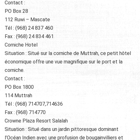
Contact :
PO Box 28
112 Ruwi – Mascate
Tél : (968) 24 837 460
Fax : (968) 24 834 461
Corniche Hotel
Situation : Situé sur la corniche de Muttrah, ce petit hôtel
économique offre une vue magnifique sur le port et la
corniche.
Contact :
PO Box 1800
114 Muttrah
Tél : (968) 714707,714636
Fax : (968) 714770
Crowne Plaza Resort Salalah
Situation : Situé dans un jardin pittoresque dominant
l’Océan Indien avec une profusion de bougainvilliers et