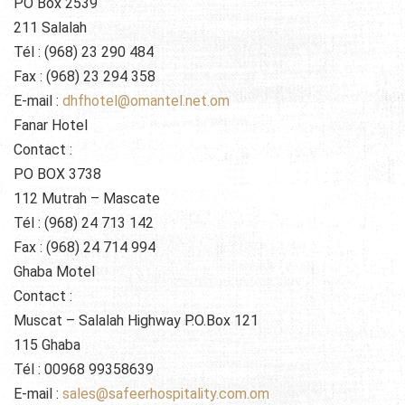
PO Box 2539
211 Salalah
Tél : (968) 23 290 484
Fax : (968) 23 294 358
E-mail :
dhfhotel@omantel.net.om
Fanar Hotel
Contact :
PO BOX 3738
112 Mutrah – Mascate
Tél : (968) 24 713 142
Fax : (968) 24 714 994
Ghaba Motel
Contact :
Muscat – Salalah Highway P.O.Box 121
115 Ghaba
Tél : 00968 99358639
E-mail :
sales@safeerhospitality.com.om