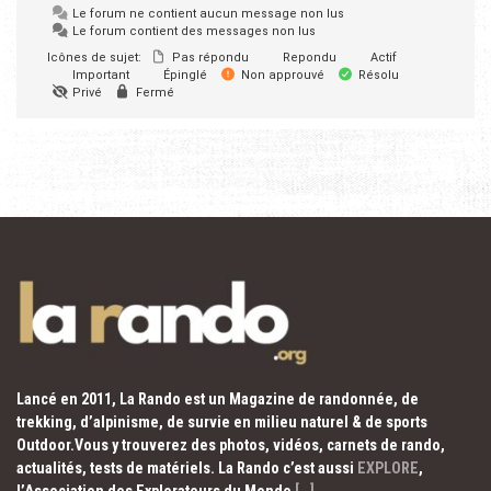
Le forum ne contient aucun message non lus
Le forum contient des messages non lus
Icônes de sujet:
Pas répondu
Repondu
Actif
Important
Épinglé
Non approuvé
Résolu
Privé
Fermé
Lancé en 2011, La Rando est un Magazine de randonnée, de
trekking, d’alpinisme, de survie en milieu naturel & de sports
Outdoor.Vous y trouverez des photos, vidéos, carnets de rando,
actualités, tests de matériels. La Rando c’est aussi
EXPLORE
,
l’Association des Explorateurs du Monde
[…]