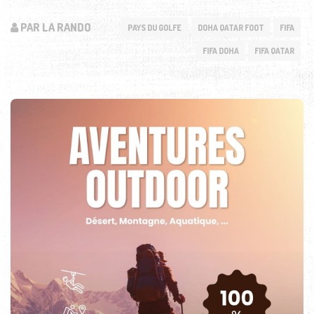
PAR LA RANDO
PAYS DU GOLFE
DOHA QATAR FOOT
FIFA
FIFA DOHA
FIFA QATAR