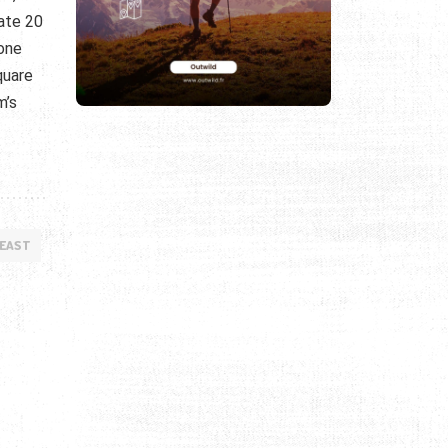
ate 20
 one
quare
m’s
 EAST