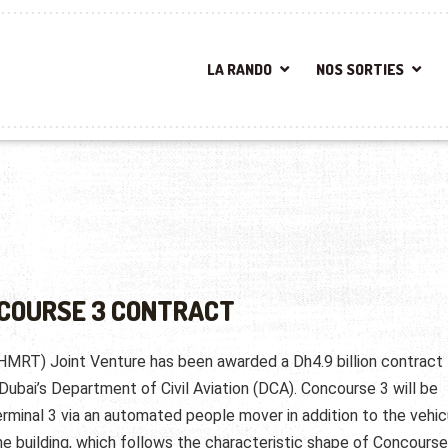
LA RANDO
NOS SORTIES
NCOURSE 3 CONTRACT
RT) Joint Venture has been awarded a Dh4.9 billion contract
Dubai’s Department of Civil Aviation (DCA). Concourse 3 will be
rminal 3 via an automated people mover in addition to the vehic
e building, which follows the characteristic shape of Concourse 