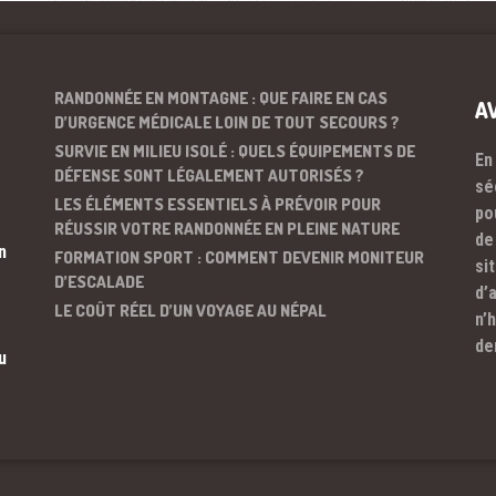
RANDONNÉE EN MONTAGNE : QUE FAIRE EN CAS
A
D’URGENCE MÉDICALE LOIN DE TOUT SECOURS ?
SURVIE EN MILIEU ISOLÉ : QUELS ÉQUIPEMENTS DE
En
DÉFENSE SONT LÉGALEMENT AUTORISÉS ?
sé
LES ÉLÉMENTS ESSENTIELS À PRÉVOIR POUR
po
RÉUSSIR VOTRE RANDONNÉE EN PLEINE NATURE
de
n
FORMATION SPORT : COMMENT DEVENIR MONITEUR
si
D’ESCALADE
d’
LE COÛT RÉEL D’UN VOYAGE AU NÉPAL
n’
de
u