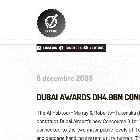
LINKEDIN
FACEBOOK
YOUTUBE
8 décembre 2008
DUBAI AWARDS DH4.9BN CO
The Al Habtoor–Murray & Roberts–Takenaka (HM
construct Dubai Airport’s new Concourse 3 for 
connected to the two major public levels of Te
and baggage handling system utility tunnels. Th