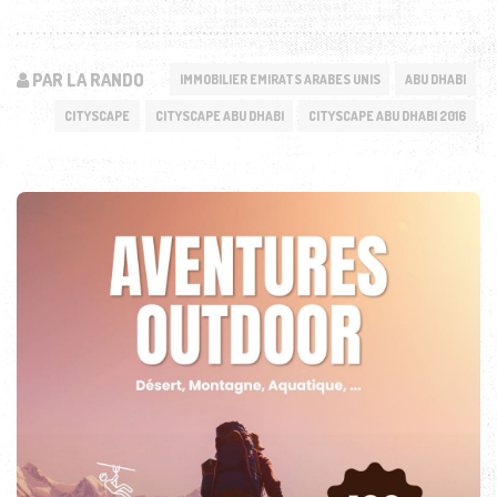
PAR LA RANDO
IMMOBILIER EMIRATS ARABES UNIS
ABU DHABI
CITYSCAPE
CITYSCAPE ABU DHABI
CITYSCAPE ABU DHABI 2016