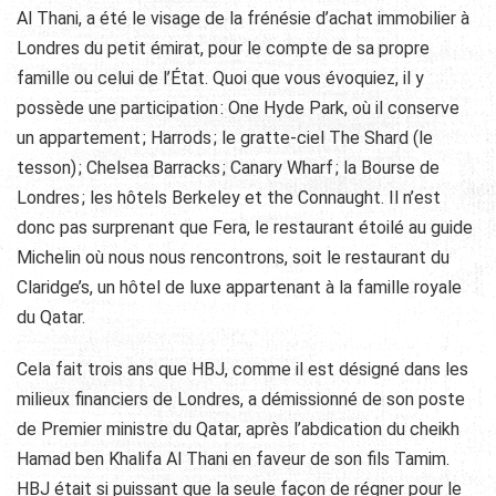
Al Thani, a été le visage de la frénésie d’achat immobilier à
Londres du petit émirat, pour le compte de sa propre
famille ou celui de l’État. Quoi que vous évoquiez, il y
possède une participation : One Hyde Park, où il conserve
un appartement ; Harrods ; le gratte-ciel The Shard (le
tesson) ; Chelsea Barracks ; Canary Wharf ; la Bourse de
Londres ; les hôtels Berkeley et the Connaught. Il n’est
donc pas surprenant que Fera, le restaurant étoilé au guide
Michelin où nous nous rencontrons, soit le restaurant du
Claridge’s, un hôtel de luxe appartenant à la famille royale
du Qatar.
Cela fait trois ans que HBJ, comme il est désigné dans les
milieux financiers de Londres, a démissionné de son poste
de Premier ministre du Qatar, après l’abdication du cheikh
Hamad ben Khalifa Al Thani en faveur de son fils Tamim.
HBJ était si puissant que la seule façon de régner pour le