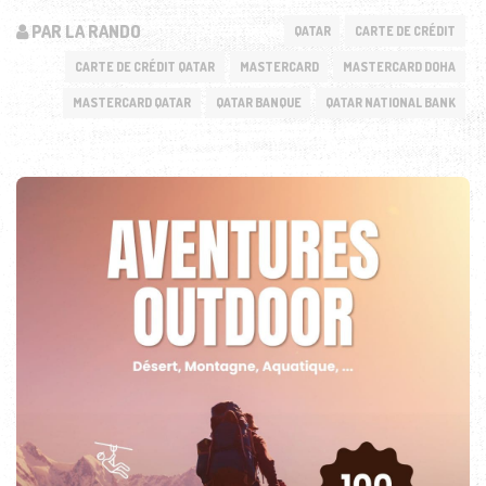
PAR LA RANDO
QATAR
CARTE DE CRÉDIT
CARTE DE CRÉDIT QATAR
MASTERCARD
MASTERCARD DOHA
MASTERCARD QATAR
QATAR BANQUE
QATAR NATIONAL BANK