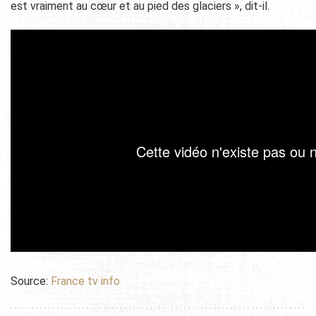
est vraiment au cœur et au pied des glaciers », dit-il.
Source:
France tv info