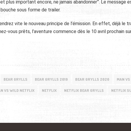
, et plus important encore, ne jamais abandonner”. Le message e
n bouche sous forme de trailer.
ez vite le nouveau principe de l’émission. En effet, déjà le tra
enez-vous prêts, l’aventure commence dès le 10 avril prochain su
BEAR GRYLLS
BEAR GRYLLS 2019
BEAR GRYLLS 2020
MAN VS
N VS WILD NETFLIX
NETFLIX
NETFLIX BEAR GRYLLS
NETFLIX S