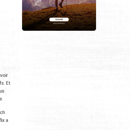
voir
fs. Et
ous
e.
tch
lix a