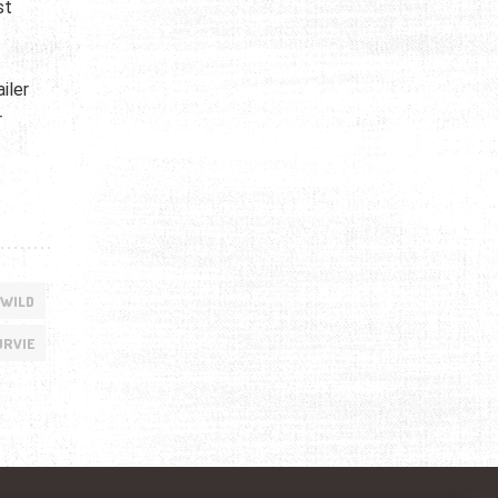
st
iler
r
 WILD
URVIE