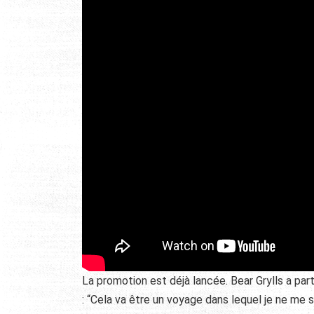
La promotion est déjà lancée. Bear Grylls a par
: “Cela va être un voyage dans lequel je ne me