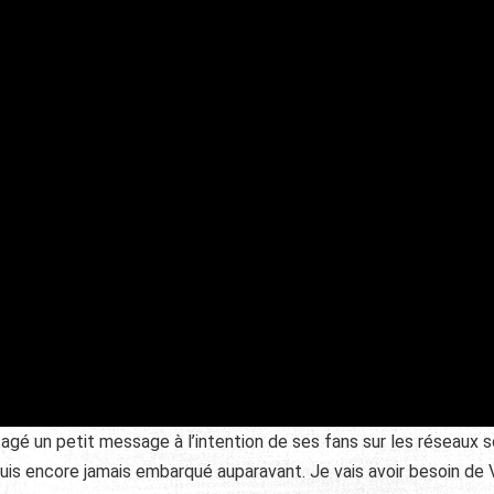
tagé un petit message à l’intention de ses fans sur les réseaux 
 suis encore jamais embarqué auparavant. Je vais avoir besoin d