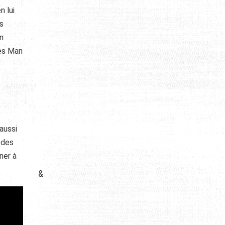
n lui
es
n
res Man
 aussi
 des
ner à
&