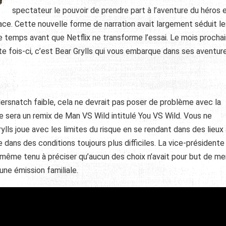
spectateur le pouvoir de prendre part à l’aventure du héros e
lace. Cette nouvelle forme de narration avait largement séduit l
e temps avant que Netflix ne transforme l’essai. Le mois prochai
te fois-ci, c’est Bear Grylls qui vous embarque dans ses aventu
ndersnatch faible, cela ne devrait pas poser de problème avec la
ce sera un remix de Man VS Wild intitulé You VS Wild. Vous ne
rylls joue avec les limites du risque en se rendant dans des lieux
 dans des conditions toujours plus difficiles. La vice-présidente
nd même tenu à préciser qu’aucun des choix n’avait pour but de me
d’une émission familiale.