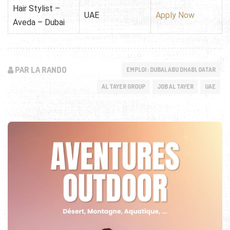
Hair Stylist –
UAE
Apply Now
Aveda – Dubai
PAR LA RANDO
EMPLOI : DUBAI, ABU DHABI, QATAR
AL TAYER GROUP
JOB AL TAYER
UAE