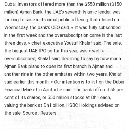
Dubai: Investors offered more than the $550 million ($150
million) Ajman Bank, the UAE’s seventh Islamic lender, was
looking to raise in its initial public offering that closed on
Wednesday, the bank’s CEO said. « It was fully subscribed
in the first week and the oversubscription came in the last
three days, » chief executive Yousuf Khalaf said. The sale,
the biggest UAE IPO so far this year, was « well »
oversubscribed, Khalaf said, declining to say by how much.
Ajman Bank plans to open its first branch in Ajman and
another nine in the other emirates within two years, Khalaf
said earlier this month. « Our intention is to list on the Dubai
Financial Market in April, » he said. The bank offered 55 per
cent of its shares, or 550 million stocks at Dh1 each,
valuing the bank at Dh1 billion. HSBC Holdings advised on
the sale. Source : Reuters