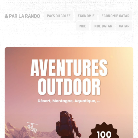
PAR LA RANDO
PAYS DU GOLFE
ECONOMIE
ECONOMIE QATAR
INDE
INDE QATAR
QATAR