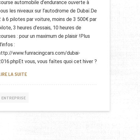
course automobile d’endurance ouverte à
tous les niveaux sur l’autodrome de Dubaï.De
2 à 6 pilotes par voiture, moins de 3 500€ par
pilote, 3 heures d’essais, 10 heures de
courses : pour un maximum de plaisir !Plus
’infos :
http://www.funracingcars.com/dubai-
2016.phpEt vous, vous faîtes quoi cet hiver ?
LA FUN CUP DÉBARQUE À DUBAÏ
LIRE LA SUITE
ENTREPRISE