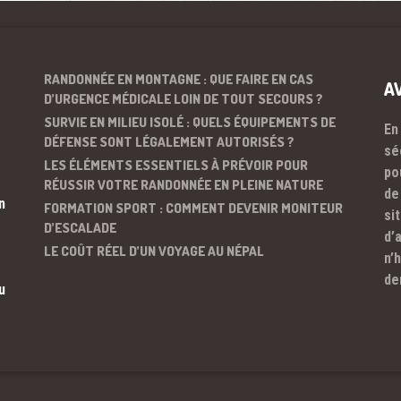
RANDONNÉE EN MONTAGNE : QUE FAIRE EN CAS
A
D’URGENCE MÉDICALE LOIN DE TOUT SECOURS ?
SURVIE EN MILIEU ISOLÉ : QUELS ÉQUIPEMENTS DE
En
DÉFENSE SONT LÉGALEMENT AUTORISÉS ?
sé
LES ÉLÉMENTS ESSENTIELS À PRÉVOIR POUR
po
RÉUSSIR VOTRE RANDONNÉE EN PLEINE NATURE
de
n
FORMATION SPORT : COMMENT DEVENIR MONITEUR
si
D’ESCALADE
d’
LE COÛT RÉEL D’UN VOYAGE AU NÉPAL
n’
de
u