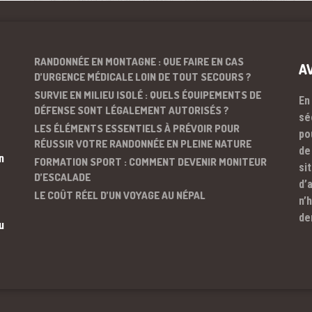
RANDONNÉE EN MONTAGNE : QUE FAIRE EN CAS
A
D’URGENCE MÉDICALE LOIN DE TOUT SECOURS ?
SURVIE EN MILIEU ISOLÉ : QUELS ÉQUIPEMENTS DE
En
DÉFENSE SONT LÉGALEMENT AUTORISÉS ?
sé
LES ÉLÉMENTS ESSENTIELS À PRÉVOIR POUR
po
RÉUSSIR VOTRE RANDONNÉE EN PLEINE NATURE
de
n
FORMATION SPORT : COMMENT DEVENIR MONITEUR
si
D’ESCALADE
d’
LE COÛT RÉEL D’UN VOYAGE AU NÉPAL
n’
de
u