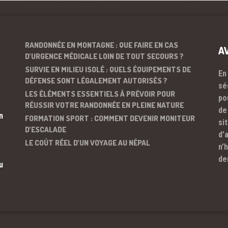
RANDONNÉE EN MONTAGNE : QUE FAIRE EN CAS
A
D’URGENCE MÉDICALE LOIN DE TOUT SECOURS ?
SURVIE EN MILIEU ISOLÉ : QUELS ÉQUIPEMENTS DE
En
DÉFENSE SONT LÉGALEMENT AUTORISÉS ?
sé
LES ÉLÉMENTS ESSENTIELS À PRÉVOIR POUR
po
RÉUSSIR VOTRE RANDONNÉE EN PLEINE NATURE
de
n
FORMATION SPORT : COMMENT DEVENIR MONITEUR
si
D’ESCALADE
d’
LE COÛT RÉEL D’UN VOYAGE AU NÉPAL
n’
de
u