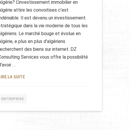
Algérie? L’investissement immobilier en
Algérie attire les convoitises c’est
indéniable. Il est devenu un investissement
stratégique dans la vie moderne de tous les
algériens. Le marché bouge et évolue en
Algérie, e plus en plus d’algériens
recherchent des biens sur internet. DZ
Consulting Services vous offre la possibilité
d’avoir …
NOM DE DOMAINE DZ-IMMO.COM
LIRE LA SUITE
ENTREPRISE