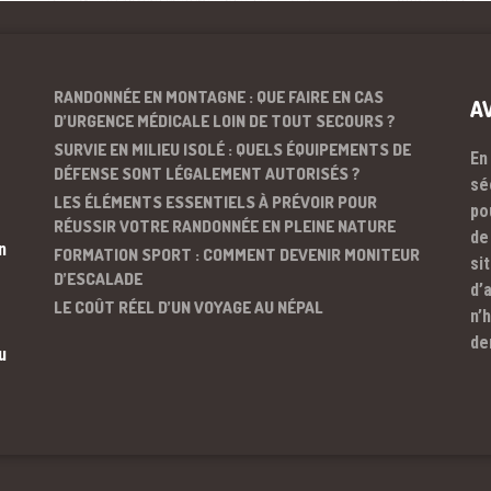
RANDONNÉE EN MONTAGNE : QUE FAIRE EN CAS
A
D’URGENCE MÉDICALE LOIN DE TOUT SECOURS ?
SURVIE EN MILIEU ISOLÉ : QUELS ÉQUIPEMENTS DE
En
DÉFENSE SONT LÉGALEMENT AUTORISÉS ?
sé
LES ÉLÉMENTS ESSENTIELS À PRÉVOIR POUR
po
RÉUSSIR VOTRE RANDONNÉE EN PLEINE NATURE
de
n
FORMATION SPORT : COMMENT DEVENIR MONITEUR
si
D’ESCALADE
d’
LE COÛT RÉEL D’UN VOYAGE AU NÉPAL
n’
de
u