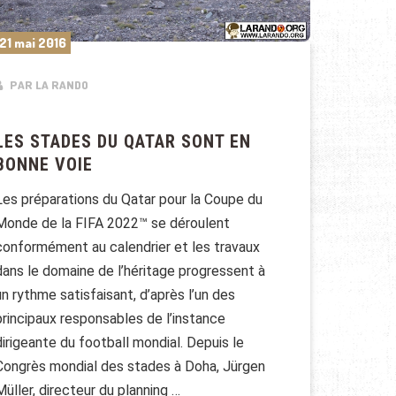
21 mai 2016
PAR LA RANDO
LES STADES DU QATAR SONT EN
BONNE VOIE
Les préparations du Qatar pour la Coupe du
Monde de la FIFA 2022™ se déroulent
conformément au calendrier et les travaux
dans le domaine de l’héritage progressent à
un rythme satisfaisant, d’après l’un des
principaux responsables de l’instance
dirigeante du football mondial. Depuis le
Congrès mondial des stades à Doha, Jürgen
Müller, directeur du planning …