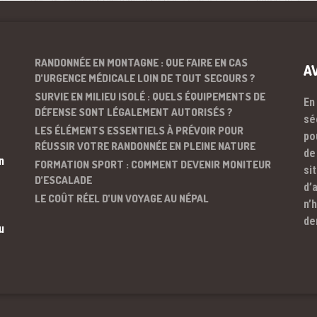
RANDONNÉE EN MONTAGNE : QUE FAIRE EN CAS
A
D’URGENCE MÉDICALE LOIN DE TOUT SECOURS ?
SURVIE EN MILIEU ISOLÉ : QUELS ÉQUIPEMENTS DE
En
DÉFENSE SONT LÉGALEMENT AUTORISÉS ?
sé
LES ÉLÉMENTS ESSENTIELS À PRÉVOIR POUR
po
RÉUSSIR VOTRE RANDONNÉE EN PLEINE NATURE
de
n
FORMATION SPORT : COMMENT DEVENIR MONITEUR
si
D’ESCALADE
d’
LE COÛT RÉEL D’UN VOYAGE AU NÉPAL
n’
de
u