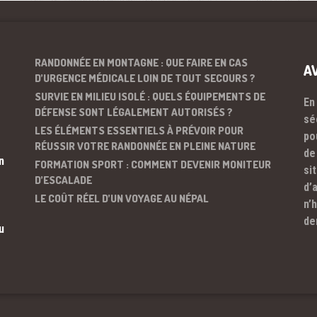
RANDONNÉE EN MONTAGNE : QUE FAIRE EN CAS
A
D’URGENCE MÉDICALE LOIN DE TOUT SECOURS ?
SURVIE EN MILIEU ISOLÉ : QUELS ÉQUIPEMENTS DE
En
DÉFENSE SONT LÉGALEMENT AUTORISÉS ?
sé
LES ÉLÉMENTS ESSENTIELS À PRÉVOIR POUR
po
RÉUSSIR VOTRE RANDONNÉE EN PLEINE NATURE
de
n
FORMATION SPORT : COMMENT DEVENIR MONITEUR
si
D’ESCALADE
d’
LE COÛT RÉEL D’UN VOYAGE AU NÉPAL
n’
de
u