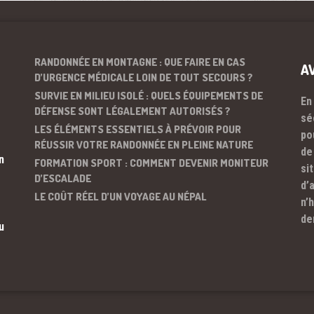
RANDONNÉE EN MONTAGNE : QUE FAIRE EN CAS
A
D’URGENCE MÉDICALE LOIN DE TOUT SECOURS ?
SURVIE EN MILIEU ISOLÉ : QUELS ÉQUIPEMENTS DE
En
DÉFENSE SONT LÉGALEMENT AUTORISÉS ?
sé
LES ÉLÉMENTS ESSENTIELS À PRÉVOIR POUR
po
RÉUSSIR VOTRE RANDONNÉE EN PLEINE NATURE
de
n
FORMATION SPORT : COMMENT DEVENIR MONITEUR
si
D’ESCALADE
d’
LE COÛT RÉEL D’UN VOYAGE AU NÉPAL
n’
de
u