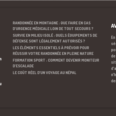
RANDONNÉE EN MONTAGNE : QUE FAIRE EN CAS
A
D’URGENCE MÉDICALE LOIN DE TOUT SECOURS ?
SURVIE EN MILIEU ISOLÉ : QUELS ÉQUIPEMENTS DE
En
DÉFENSE SONT LÉGALEMENT AUTORISÉS ?
sé
LES ÉLÉMENTS ESSENTIELS À PRÉVOIR POUR
po
RÉUSSIR VOTRE RANDONNÉE EN PLEINE NATURE
de
n
FORMATION SPORT : COMMENT DEVENIR MONITEUR
si
D’ESCALADE
d’
LE COÛT RÉEL D’UN VOYAGE AU NÉPAL
n’
de
u