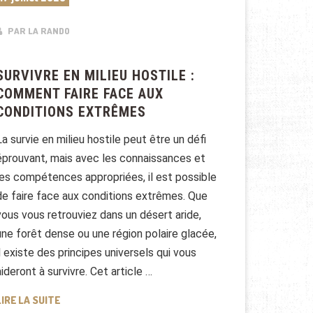
PAR LA RANDO
SURVIVRE EN MILIEU HOSTILE :
COMMENT FAIRE FACE AUX
CONDITIONS EXTRÊMES
La survie en milieu hostile peut être un défi
éprouvant, mais avec les connaissances et
les compétences appropriées, il est possible
de faire face aux conditions extrêmes. Que
vous vous retrouviez dans un désert aride,
une forêt dense ou une région polaire glacée,
il existe des principes universels qui vous
aideront à survivre. Cet article …
SURVIVRE EN MILIEU HOSTILE : COMMENT FAIRE FACE 
LIRE LA SUITE