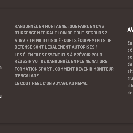
RANDONNÉE EN MONTAGNE : QUE FAIRE EN CAS
A
D’URGENCE MÉDICALE LOIN DE TOUT SECOURS ?
SURVIE EN MILIEU ISOLÉ : QUELS ÉQUIPEMENTS DE
En
DÉFENSE SONT LÉGALEMENT AUTORISÉS ?
sé
LES ÉLÉMENTS ESSENTIELS À PRÉVOIR POUR
po
RÉUSSIR VOTRE RANDONNÉE EN PLEINE NATURE
de
n
FORMATION SPORT : COMMENT DEVENIR MONITEUR
si
D’ESCALADE
d’
LE COÛT RÉEL D’UN VOYAGE AU NÉPAL
n’
de
u