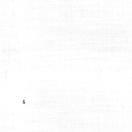
INE
&