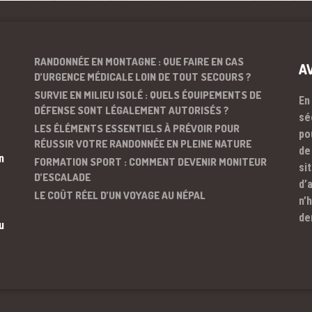
RANDONNÉE EN MONTAGNE : QUE FAIRE EN CAS
A
D’URGENCE MÉDICALE LOIN DE TOUT SECOURS ?
SURVIE EN MILIEU ISOLÉ : QUELS ÉQUIPEMENTS DE
En
DÉFENSE SONT LÉGALEMENT AUTORISÉS ?
sé
LES ÉLÉMENTS ESSENTIELS À PRÉVOIR POUR
po
RÉUSSIR VOTRE RANDONNÉE EN PLEINE NATURE
de
n
FORMATION SPORT : COMMENT DEVENIR MONITEUR
si
D’ESCALADE
d’
LE COÛT RÉEL D’UN VOYAGE AU NÉPAL
n’
de
u