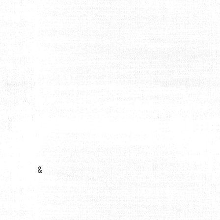
INE
&