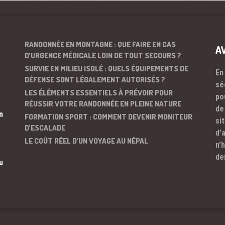
RANDONNÉE EN MONTAGNE : QUE FAIRE EN CAS
A
D’URGENCE MÉDICALE LOIN DE TOUT SECOURS ?
SURVIE EN MILIEU ISOLÉ : QUELS ÉQUIPEMENTS DE
En
DÉFENSE SONT LÉGALEMENT AUTORISÉS ?
sé
LES ÉLÉMENTS ESSENTIELS À PRÉVOIR POUR
po
RÉUSSIR VOTRE RANDONNÉE EN PLEINE NATURE
de
n
FORMATION SPORT : COMMENT DEVENIR MONITEUR
si
D’ESCALADE
d’
LE COÛT RÉEL D’UN VOYAGE AU NÉPAL
n’
de
u