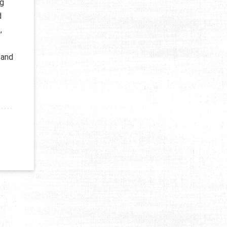
ng
d
,
 and
D’EMPLOI