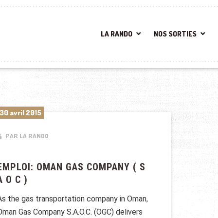
LA RANDO
NOS SORTIES
30 avril 2015
PAR LA RANDO
EMPLOI: OMAN GAS COMPANY ( S
A O C )
As the gas transportation company in Oman,
Oman Gas Company S.A.O.C. (OGC) delivers