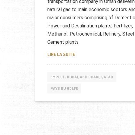
transportation company in Oman deliveri
natural gas to main economic sectors an
major consumers comprising of Domestic
Power and Desalination plants, Fertilizer,
Methanol, Petrochemical, Refinery, Steel
Cement plants.
OMAN GAS COMPANY :OFFRES 
LIRE LA SUITE
EMPLOI : DUBAI, ABU DHABI, QATAR
PAYS DU GOLFE