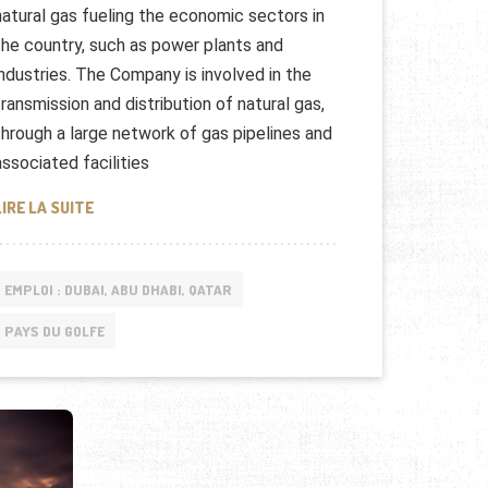
natural gas fueling the economic sectors in
the country, such as power plants and
industries. The Company is involved in the
transmission and distribution of natural gas,
through a large network of gas pipelines and
associated facilities
EMPLOI: OMAN GAS COMPANY ( S A O C )
LIRE LA SUITE
EMPLOI : DUBAI, ABU DHABI, QATAR
PAYS DU GOLFE