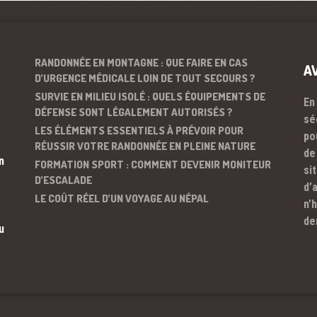
RANDONNÉE EN MONTAGNE : QUE FAIRE EN CAS
A
D’URGENCE MÉDICALE LOIN DE TOUT SECOURS ?
SURVIE EN MILIEU ISOLÉ : QUELS ÉQUIPEMENTS DE
En
DÉFENSE SONT LÉGALEMENT AUTORISÉS ?
sé
LES ÉLÉMENTS ESSENTIELS À PRÉVOIR POUR
po
RÉUSSIR VOTRE RANDONNÉE EN PLEINE NATURE
de
n
FORMATION SPORT : COMMENT DEVENIR MONITEUR
si
D’ESCALADE
d’
LE COÛT RÉEL D’UN VOYAGE AU NÉPAL
n’
de
u