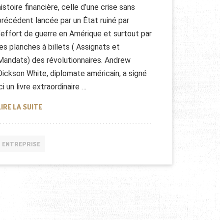
histoire financière, celle d’une crise sans
précédent lancée par un État ruiné par
l’effort de guerre en Amérique et surtout par
les planches à billets ( Assignats et
Mandats) des révolutionnaires. Andrew
Dickson White, diplomate américain, a signé
ici un livre extraordinaire …
“LA CRISE FINANCIÈRE FRANÇAISE DE 1789-1799″
LIRE LA SUITE
ENTREPRISE