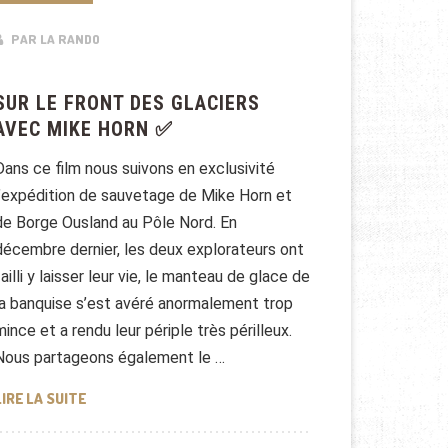
PAR LA RANDO
SUR LE FRONT DES GLACIERS
AVEC MIKE HORN ✅
Dans ce film nous suivons en exclusivité
l’expédition de sauvetage de Mike Horn et
de Borge Ousland au Pôle Nord. En
décembre dernier, les deux explorateurs ont
failli y laisser leur vie, le manteau de glace de
la banquise s’est avéré anormalement trop
mince et a rendu leur périple très périlleux.
Nous partageons également le …
SUR LE FRONT DES GLACIERS AVEC MIKE HORN ✅
LIRE LA SUITE