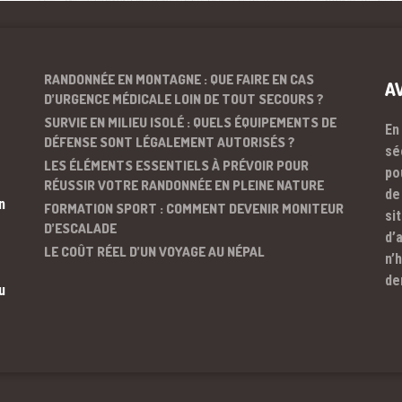
RANDONNÉE EN MONTAGNE : QUE FAIRE EN CAS
A
D’URGENCE MÉDICALE LOIN DE TOUT SECOURS ?
SURVIE EN MILIEU ISOLÉ : QUELS ÉQUIPEMENTS DE
En
DÉFENSE SONT LÉGALEMENT AUTORISÉS ?
sé
LES ÉLÉMENTS ESSENTIELS À PRÉVOIR POUR
po
RÉUSSIR VOTRE RANDONNÉE EN PLEINE NATURE
de
n
FORMATION SPORT : COMMENT DEVENIR MONITEUR
si
D’ESCALADE
d’
LE COÛT RÉEL D’UN VOYAGE AU NÉPAL
n’
de
u