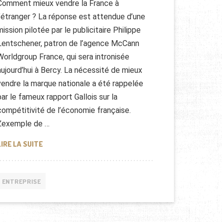
Comment mieux vendre la France à
l’étranger ? La réponse est attendue d’une
mission pilotée par le publicitaire Philippe
Lentschener, patron de l’agence McCann
Worldgroup France, qui sera intronisée
aujourd’hui à Bercy. La nécessité de mieux
vendre la marque nationale a été rappelée
par le fameux rapport Gallois sur la
compétitivité de l’économie française.
L’exemple de …
BIENTÔT UNE « MARQUE FRANCE » ?
LIRE LA SUITE
ENTREPRISE