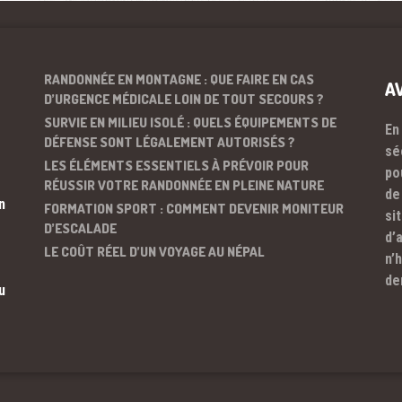
RANDONNÉE EN MONTAGNE : QUE FAIRE EN CAS
A
D’URGENCE MÉDICALE LOIN DE TOUT SECOURS ?
SURVIE EN MILIEU ISOLÉ : QUELS ÉQUIPEMENTS DE
En
DÉFENSE SONT LÉGALEMENT AUTORISÉS ?
sé
LES ÉLÉMENTS ESSENTIELS À PRÉVOIR POUR
po
RÉUSSIR VOTRE RANDONNÉE EN PLEINE NATURE
de
n
FORMATION SPORT : COMMENT DEVENIR MONITEUR
si
D’ESCALADE
d’
LE COÛT RÉEL D’UN VOYAGE AU NÉPAL
n’
de
u