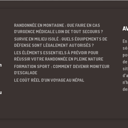
RANDONNÉE EN MONTAGNE : QUE FAIRE EN CAS
A
D’URGENCE MÉDICALE LOIN DE TOUT SECOURS ?
SURVIE EN MILIEU ISOLÉ : QUELS ÉQUIPEMENTS DE
En
DÉFENSE SONT LÉGALEMENT AUTORISÉS ?
sé
LES ÉLÉMENTS ESSENTIELS À PRÉVOIR POUR
po
RÉUSSIR VOTRE RANDONNÉE EN PLEINE NATURE
de
n
FORMATION SPORT : COMMENT DEVENIR MONITEUR
si
D’ESCALADE
d’
LE COÛT RÉEL D’UN VOYAGE AU NÉPAL
n’
de
u