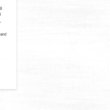
ng
d
,
 and
D’EMPLOI