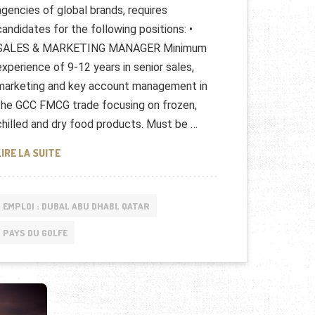
agencies of global brands, requires
candidates for the following positions: •
SALES & MARKETING MANAGER Minimum
experience of 9-12 years in senior sales,
marketing and key account management in
the GCC FMCG trade focusing on frozen,
chilled and dry food products. Must be …
ASSARAIN FOOD OMAN: OFFRES D’EMPLOI
LIRE LA SUITE
EMPLOI : DUBAI, ABU DHABI, QATAR
PAYS DU GOLFE