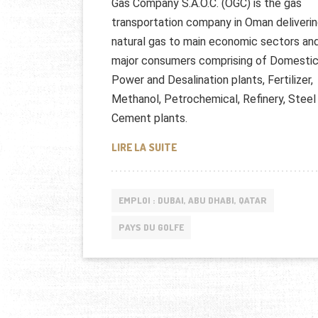
Gas Company S.A.O.C. (OGC) is the gas
transportation company in Oman deliveri
natural gas to main economic sectors an
major consumers comprising of Domestic
Power and Desalination plants, Fertilizer,
Methanol, Petrochemical, Refinery, Steel
Cement plants.
OMAN GAS COMPANY :OFFRES 
LIRE LA SUITE
EMPLOI : DUBAI, ABU DHABI, QATAR
PAYS DU GOLFE