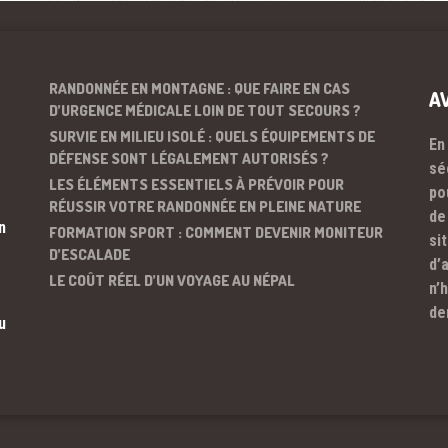
RANDONNÉE EN MONTAGNE : QUE FAIRE EN CAS
A
D’URGENCE MÉDICALE LOIN DE TOUT SECOURS ?
SURVIE EN MILIEU ISOLÉ : QUELS ÉQUIPEMENTS DE
En
DÉFENSE SONT LÉGALEMENT AUTORISÉS ?
sé
LES ÉLÉMENTS ESSENTIELS À PRÉVOIR POUR
po
RÉUSSIR VOTRE RANDONNÉE EN PLEINE NATURE
de
n
FORMATION SPORT : COMMENT DEVENIR MONITEUR
si
D’ESCALADE
d’
LE COÛT RÉEL D’UN VOYAGE AU NÉPAL
n’
de
u