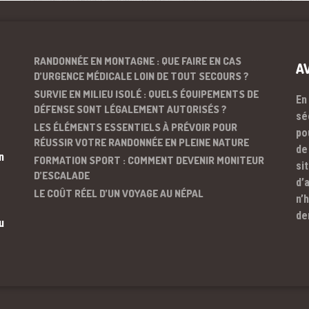
RANDONNÉE EN MONTAGNE : QUE FAIRE EN CAS
A
D’URGENCE MÉDICALE LOIN DE TOUT SECOURS ?
SURVIE EN MILIEU ISOLÉ : QUELS ÉQUIPEMENTS DE
En
DÉFENSE SONT LÉGALEMENT AUTORISÉS ?
sé
LES ÉLÉMENTS ESSENTIELS À PRÉVOIR POUR
po
RÉUSSIR VOTRE RANDONNÉE EN PLEINE NATURE
de
n
FORMATION SPORT : COMMENT DEVENIR MONITEUR
si
D’ESCALADE
d’
LE COÛT RÉEL D’UN VOYAGE AU NÉPAL
n’
de
u