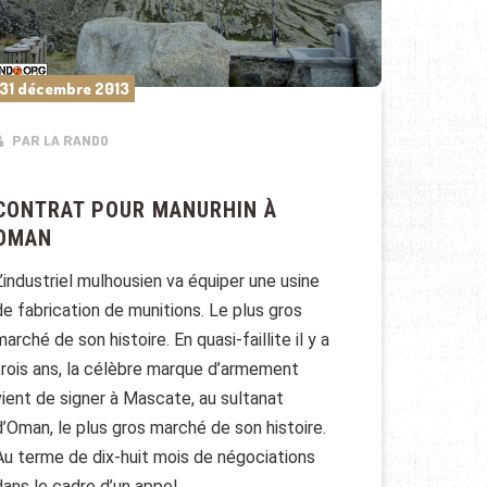
31 décembre 2013
PAR LA RANDO
CONTRAT POUR MANURHIN À
OMAN
L’industriel mulhousien va équiper une usine
de fabrication de munitions. Le plus gros
marché de son histoire. En quasi-faillite il y a
trois ans, la célèbre marque d’armement
vient de signer à Mascate, au sultanat
d’Oman, le plus gros marché de son histoire.
Au terme de dix-huit mois de négociations
dans le cadre d’un appel …