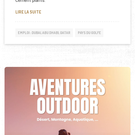
Cement plants.
OMAN GAS COMPANY :OFFRES D’EMPLOI
LIRE LA SUITE
EMPLOI : DUBAI, ABU DHABI, QATAR
PAYS DU GOLFE