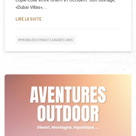
copié-collé entre Orient et Occident. Son ouvrage,
«Dubaï Villas», …
DUBAÏ VILLAS, CES MAISONS VENUES D’AILLEURS…
LIRE LA SUITE
IMMOBILIER EMIRATS ARABES UNIS